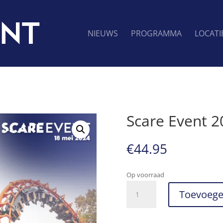
NIEUWS
PROGRAMMA
LOCATI
Scare Event 2
€
44.95
Op voorraad
Scare
Toevoege
Event
2024
aantal